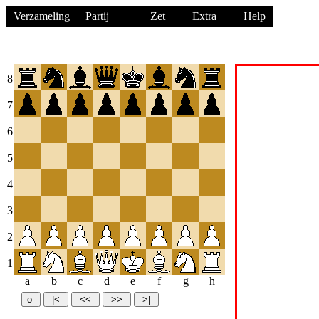
Verzameling
Partij
Zet
Extra
Help
8
7
6
5
4
3
2
1
a
b
c
d
e
f
g
h